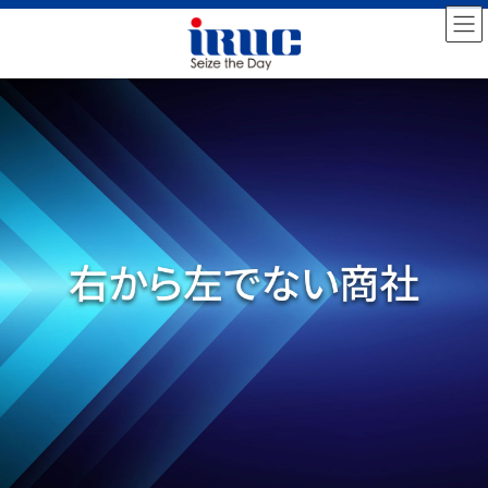
コ
ナ
ン
ビ
テ
ゲ
ン
ー
ツ
シ
へ
ョ
ス
ン
キ
に
ッ
移
プ
動